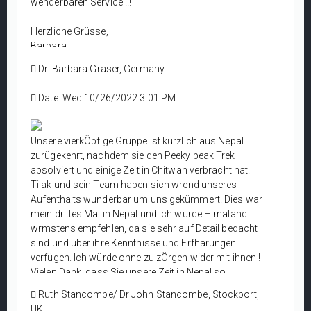
wenderbaren Service !!!
2024 mache ich es gerne, vielleicht zusammen mite
in paar Freunden. Ich werde mich frühzeitig mit Ihnen
Herzliche Grüsse,
in Verbindung setzen, da ich möchte, dass Sie die
Barbara
Orgnisation übernehmen.
Dr. Barbara Graser
Werden Sie persönlcih auf der ITB in Berlin anwesend
Dr. Barbara Graser, Germany
Schonungen, Germany
sein ?
Mit freundlichen Grüßen
Date: Wed 10/26/2022 3:01 PM
Uli
Dr. Ulrich Schwarz
Unsere vierkÖpfige Gruppe ist kürzlich aus Nepal
zurügekehrt, nachdem sie den Peeky peak Trek
absolviert und einige Zeit in Chitwan verbracht hat.
Tilak und sein Team haben sich wӓrend unseres
Aufenthalts wunderbar um uns gekümmert. Dies war
mein drittes Mal in Nepal und ich würde Himaland
wӓrmstens empfehlen, da sie sehr auf Detail bedacht
sind und über ihre Kenntnisse und Erfharungen
verfügen. Ich würde ohne zu zÖrgen wider mit ihnen !
Vielen Dank, dass Sie unsere Zeit in Nepal so
angenehm gestalten und uns ein unvergessliches
Ruth Stancombe/ Dr John Stancombe, Stockport,
Erlebnis bereiten.
UK