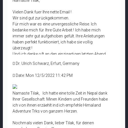
Namaste Tilak,
Vielen Dank fuer Ihre nette Email !
Wir sind gut zurückgekommen.
Für mich war es eine unvergessliche Reise. Ich
bedanke mich für Ihre Gute Arbeit ! Ich habe mich
immer sehr gut aufgehoben gefült. Ihre Anleitungen
haben perfekt funktioniert, ich habe sie vollig
überzeugt !
Und ich denke oft an den einzigartigen letzten Abend,
den wir zusammen in Kathmandu verbringen ! Es war
Dr. Ulrich Schwarz, Erfurt, Germany
schon vor langer Zeit mein Wunsch, Nepal zu
besuchen und das Himalaya-Gebirge mit eigenen
Date: Mon 12/5/2022 11:42 PM
Augen zu sehen. Jetzt ist es wahr geworden. Darüber
freue ich mich sehr.
Ich komme gerne für weiter Ausflüge zurück. Leider
Namaste Tilak, Ich hatte eine tolle Zeit in Nepal dank
lassen die Umstände dies im Jahr 2023 nicht zu. In
Ihrer Gesellschaft. Minen Kindern und Freunden habe
diese, Jahr werde ich viel Arbeit in meiner Zahnklinik
ich von ihnen erzäehlt ind ich empfehle Himaland
haben, es ist notwendig, sie zu erneuern. Und ich
Adventure Trks von ganzem Herzen.
verbringe den Urlaub gerne zusammen mit meiner
Frau, sie hat ein bisschen Angst, nach Nepal zu
Nochmals vielen Dank, lieber Tilak, für deinen
kommen und mag keine Bergrtouren. Aber im Jahr