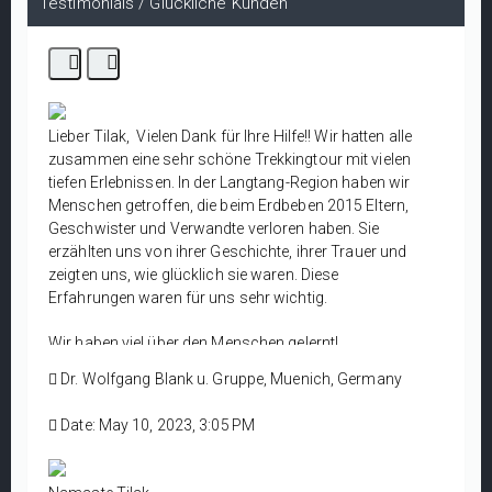
Testimonials / Glückliche Kunden
Lieber Tilak, Vielen Dank für Ihre Hilfe!! Wir hatten alle
zusammen eine sehr schöne Trekkingtour mit vielen
tiefen Erlebnissen. In der Langtang-Region haben wir
Menschen getroffen, die beim Erdbeben 2015 Eltern,
Geschwister und Verwandte verloren haben. Sie
erzählten uns von ihrer Geschichte, ihrer Trauer und
zeigten uns, wie glücklich sie waren. Diese
Erfahrungen waren für uns sehr wichtig.
Wir haben viel über den Menschen gelernt!
Und wir lieben Ihr Land mit all dieser tollen Natur und
Dr. Wolfgang Blank u. Gruppe, Muenich, Germany
den netten Menschen!
Nochmals vielen Dank!
Date: May 10, 2023, 3:05 PM
Beste Grüße von Wolfgang, Tina und Sarah
München, Deutschland