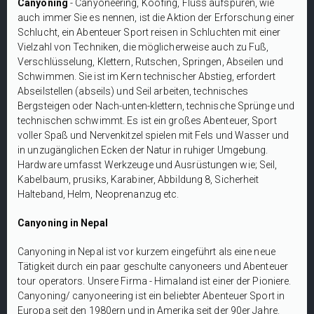
Canyoning
- Canyoneering, Koofing, Fluss aufspüren, wie
auch immer Sie es nennen, ist die Aktion der Erforschung einer
Schlucht, ein Abenteuer Sport reisen in Schluchten mit einer
Vielzahl von Techniken, die möglicherweise auch zu Fuß,
Verschlüsselung, Klettern, Rutschen, Springen, Abseilen und
Schwimmen. Sie ist im Kern technischer Abstieg, erfordert
Abseilstellen (abseils) und Seil arbeiten, technisches
Bergsteigen oder Nach-unten-klettern, technische Sprünge und
technischen schwimmt. Es ist ein großes Abenteuer, Sport
voller Spaß und Nervenkitzel spielen mit Fels und Wasser und
in unzugänglichen Ecken der Natur in ruhiger Umgebung.
Hardware umfasst Werkzeuge und Ausrüstungen wie; Seil,
Kabelbaum, prusiks, Karabiner, Abbildung 8, Sicherheit
Halteband, Helm, Neoprenanzug etc.
Canyoning in Nepal
Canyoning in Nepal ist vor kurzem eingeführt als eine neue
Tätigkeit durch ein paar geschulte canyoneers und Abenteuer
tour operators. Unsere Firma - Himaland ist einer der Pioniere.
Canyoning/ canyoneering ist ein beliebter Abenteuer Sport in
Europa seit den 1980ern und in Amerika seit der 90er Jahre.