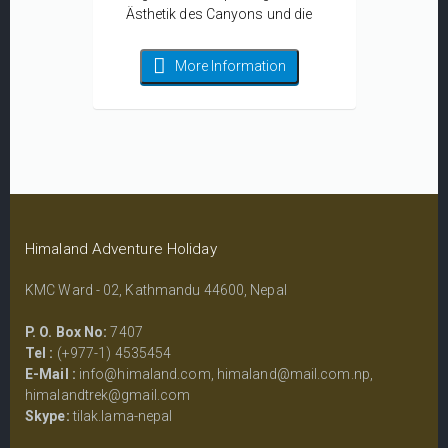
Ästhetik des Canyons und die
wichtigste Merkmal die Gesamtheit
des Canyons.
More Information
Himaland Adventure Holiday
KMC Ward - 02, Kathmandu 44600, Nepal
P. O. Box No:
7407
Tel :
(+977-1) 4535454
E-Mail :
info@himaland.com
,
himaland@mail.com.np
,
himalandtrek@gmail.com
Skype:
tilak.lama-nepal