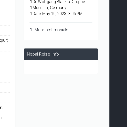
Dr. Wolfgang Blank u. Gruppe
Trauer und zeigten uns, wie
Muenich, Germany
glücklich sie waren. Diese
Date: May 10, 2023, 3:05 PM
Erfahrungen waren für uns sehr
wichtig.
More Testimonials
Wir haben viel über den
Menschen gelernt!
tpur)
Und wir lieben Ihr Land mit all
dieser tollen Natur und den
Nepal Reise Info
netten Menschen!
Nochmals vielen Dank!
Beste Grüße von Wolfgang,
Tina und Sarah
München, Deutschland
n.
n.