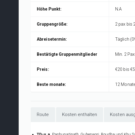
Höhe Punkt:
N.A
Gruppengröße:
2 pax bis 
Abreisetermin:
Täglich (0
Bestätigte Gruppenmitglieder
Min. 2 Pax
Preis:
€20 bis €5
Beste monate:
12 Monat
Route
Kosten enthalten
Kosten aus
TD-u.a.
Pashupatinath, Guheswori, Boudha und Khu Sa