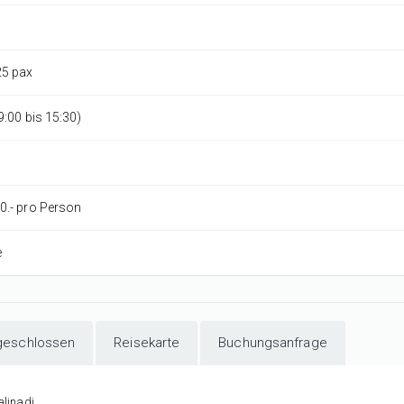
25 pax
9:00 bis 15:30)
0.- pro Person
e
geschlossen
Reisekarte
Buchungsanfrage
linadi.