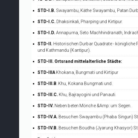
STD-I.B.
Swayambu, Käthe Swayambu, Patan Durbar
STD-I.C.
Dhaksinkali, Pharping und Kirtipur.
STD-I.D.
Annapurna, Seto Machhindranath, Indrach
STD-II.
Historischen Durbar Quadrate - königliche 
und Kathmandu (Kantipur).
STD-III.
Ortsrand mittelalterliche Städte:
STD-IIIA
Khokana, Bungmati und Kirtipur
STD-III.B
. Khu, Kokana Bungmati und.
STD-III.C.
Khu, Bajrayogini und Panauti.
STD-IV.
Neben beten Mönche &Amp: um Segen.
STD-IV.A.
Besuchen Swayambu (Phaba Singun) Stu
STD-IV.B.
Besuchen Boudha (Jyarung Khasyor) Stu