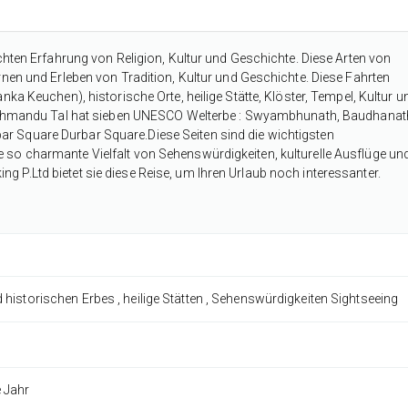
echten Erfahrung von Religion, Kultur und Geschichte. Diese Arten von
rnen und Erleben von Tradition, Kultur und Geschichte. Diese Fahrten
nka Keuchen), historische Orte, heilige Stätte, Klöster, Tempel, Kultur u
 Kathmandu Tal hat sieben UNESCO Welterbe : Swyambhunath, Baudhanat
r Square Durbar Square.Diese Seiten sind die wichtigsten
 so charmante Vielfalt von Sehenswürdigkeiten, kulturelle Ausflüge un
 P.Ltd bietet sie diese Reise, um Ihren Urlaub noch interessanter.
d historischen Erbes , heilige Stätten , Sehenswürdigkeiten Sightseeing
 Jahr