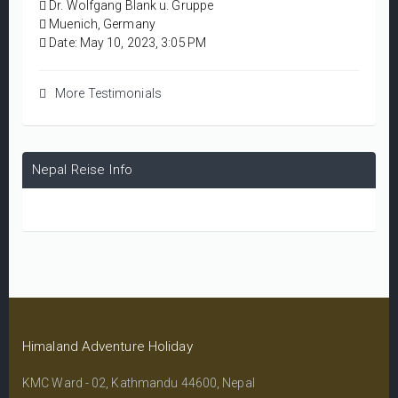
Dr. Wolfgang Blank u. Gruppe
Und wir lieben Ihr Land mit all dieser tollen Natur und
Muenich, Germany
den netten Menschen!
Date: May 10, 2023, 3:05 PM
Nochmals vielen Dank!
Beste Grüße von Wolfgang, Tina und Sarah
München, Deutschland
More Testimonials
Nepal Reise Info
Himaland Adventure Holiday
KMC Ward - 02, Kathmandu 44600, Nepal