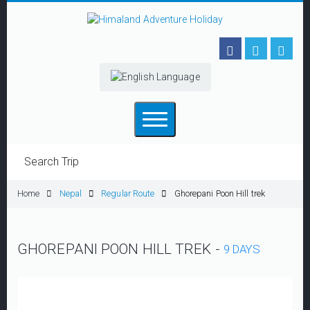
Home
Nepal
Regular Route
Ghorepani Poon Hill trek
GHOREPANI POON HILL TREK -
9 DAYS