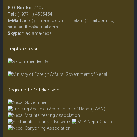
P. O. Box No:
7407
Tel :
(+977-1) 4535454
E-Mail :
info@himaland.com
,
himaland@mail.com.np
,
himalandtrek@gmail.com
Skype:
tilak.lama-nepal
Empfohlen von
Registriert / Mitglied von