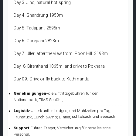
Day 3. Jino, natural hot spring
Day 4. Ghandrung 1950m
Day 5. Tadapani, 2595m
Day 6. Gorepani 2823m
Day 7. Ulleri after the view from Poon Hill 3193m
Day 8. Birenthanti 1065m and drive to Pokhara
Day 09. Drive or fly back to Kathmandu
Genehmigungen-
die Eintrittsgebühren für den
Nationalpark, TIMS Gebühr,
Logistik-
Unterkunft in Lodges, drei Mahlzeiten pro Tag;
schlafsack und seesack.
Frühstück, Lunch &Amp; Dinner,
Support
-Führer, Träger, Versicherung für nepalesische
Personal,